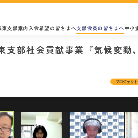
城東支部案内
入会希望の皆さまへ
支部会員の皆さまへ
中小
2] 城東支部社会貢献事業『気候変
プロジェクト