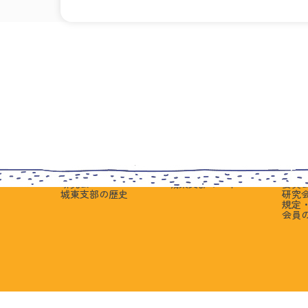
城東支部案内
入会希望の皆さまへ
支部会
支部長挨拶
入会者向けイベント
イベ
組織図・役員名簿
入会手続きについて
会員
城東地区
入会者向けFAQ
学び
動画でみる城東支部
中小企業診断士の1日
実務
部室活動の紹介
先輩の体験談
交流
研究会
城東支部の一年
委員
城東支部の歴史
研究
規定
会員