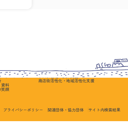
員の皆さまへ
中小企業・支援機関の皆さまへ
会員の笑顔
ント開催案内
中小企業向けの公的支援
会員の笑顔
からのお知らせ
事業継承支援
の場
創業支援
の場
生産性改善支援・IT活用支援
の場
工場診断支援
会・プロジェクト
リスク管理・BCP支援
会
商店街活性化・地域活性化支援
・資料
の笑顔
プライバシーポリシー
関連団体・協力団体
サイト内検索結果