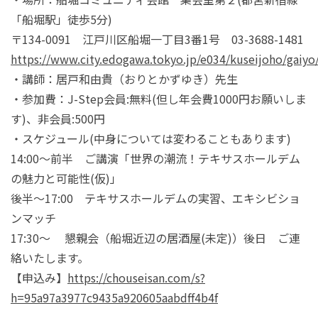
「船堀駅」徒歩5分)
〒134-0091 江戸川区船堀一丁目3番1号 03-3688-1481
https://www.city.edogawa.tokyo.jp/e034/kuseijoho/gaiyo
・講師：居戸和由貴（おりとかずゆき）先生
・参加費：J-Step会員:無料(但し年会費1000円お願いしま
す)、非会員:500円
・スケジュール(中身については変わることもあります)
14:00～前半 ご講演「世界の潮流！テキサスホールデム
の魅力と可能性(仮)」
後半～17:00 テキサスホールデムの実習、エキシビショ
ンマッチ
17:30～ 懇親会（船堀近辺の居酒屋(未定)）後日 ご連
絡いたします。
【申込み】
https://chouseisan.com/s?
h=95a97a3977c9435a920605aabdff4b4f