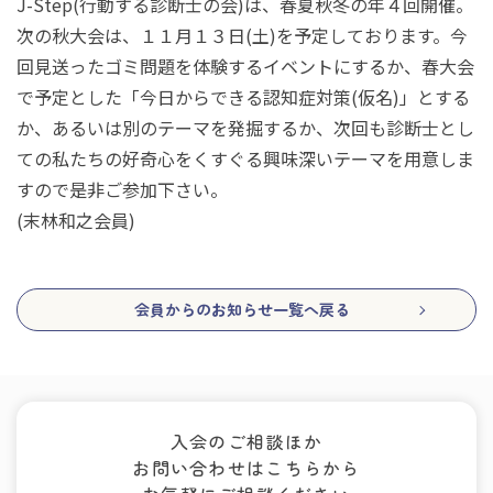
J-Step(行動する診断士の会
)
は、春夏秋冬の年４回開催。
次の秋大会は、１１月１３日
(
土
)
を予定しております。今
回見送ったゴミ問題を体験するイベントにするか、春大会
で予定とした「今日からできる認知症対策
(
仮名
)
」とする
か、あるいは別のテーマを発掘するか、次回も診断士とし
ての私たちの好奇心をくすぐる興味深いテーマを用意しま
すので是非ご参加下さい。
(
末林和之会員
)
会員からのお知らせ一覧へ戻る
入会のご相談ほか
お問い合わせはこちらから