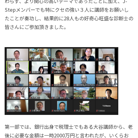
わらず、より関心の高いテーマであったことに加え、
J-
Step
メンバーでも特にクセの強い３人に講師をお願いし
たことが奏功し、結果的に
28
人もの好奇心旺盛な診断士の
皆さんにご参加頂きました。
第一部では、銀行出身で税理士でもある大谷講師から、老
後に必要な金額は一時
2000
万円と言われたが、いくらお