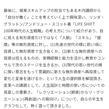
最後に、城東スキルアップの担当でもある木内講師から
「自分が働く」ことを考えていく上で興味深い、リンダ・
グラットン
/
アンドリュー・スコット著「
LIFE SHIFT
100
年時代の人生戦略」の考え方について紹介があり、目
に見える有形資産だけではなく「人脈」「スキル」「健
康」等の無形資産に対し、
(1)
先達の世代の様に若い頃に
投資した無形資産で生き抜くか、
(2)
新たな無形資産への
投資は控えるものの、実務経験と能力を活かし教育やコン
サルで次のステージを生きるか、
(3)
現代の若い世代の様
に強い意志をもって意識的に新たな無形資産へ再投資して
変化と変身を遂げるか、という人生の選択肢を解説頂き、
変革への課題として、人生設計と時間の使い方についての
見直しの重要さ、「レクリエーション
(
娯楽
)
からリ・クリ
エーション
(
再創造
)
への振向け」について、自らの半生を
グラフ化して、熱く語って頂きました。