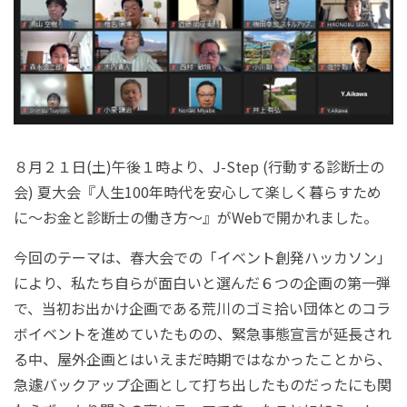
８月２１日
(
土
)
午後１時より、
J-S
tep (
行動する診断士の
会
)
夏大会『人生
100
年時代を安心して楽しく暮らすため
に〜お金と診断士の働き方〜』が
Web
で開かれました。
今回のテーマは、春大会での「イベント創発ハッカソン」
により、私たち自らが面白いと選んだ６つの企画の第一弾
で、当初お出かけ企画である荒川のゴミ拾い団体とのコラ
ボイベントを進めていたものの、緊急事態宣言が延長され
る中、屋外企画とはいえまだ時期ではなかったことから、
急遽バックアップ企画として打ち出したものだったにも関