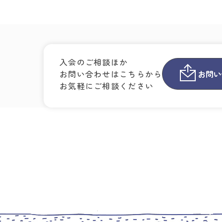
入会のご相談ほか
お問い合わせはこちらから
お問い
お気軽にご相談ください
城東支部案内
入会希望の皆さまへ
支部会
支部長挨拶
入会者向けイベント
イベ
組織図・役員名簿
入会手続きについて
会員
城東地区
入会者向けFAQ
学び
動画でみる城東支部
中小企業診断士の1日
実務
部室活動の紹介
先輩の体験談
交流