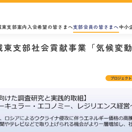
城東支部案内
入会希望の皆さまへ
支部会員の皆さまへ
中小
/18]城東支部社会貢献事業「気候
プロジェクト