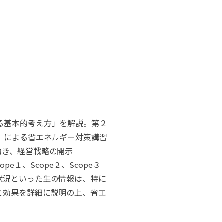
る基本的考え方」を解説。第２
）による省エネルギー対策講習
動き、経営戦略の開示
cope
１、
Scope
２、
Scope
３
状況といった生の情報は、特に
と効果を詳細に説明の上、省エ
。