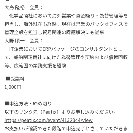
大島 隆裕 会員：
化学品商社において海外営業や資金繰り・為替管理等を
担当し、海外駐在も経験。現在は営業のバックオフィスで
管理全般を担当し貿易関連の課題解決にも従事
大野 順一 会員：
IT
企業において
ERP
パッケージのコンサルタントとし
て、船舶関連商社に向けた為替管理や契約および債権回収
等、広範囲の業務支援を経験
■受講料
1,000
円
■申込方法・締め切り
以下のリンク先（
Peatix
）よりお申し込みください。
https://peatix.com/event/4132844/view
お支払いが確認できた段階で申込完了とさせていただきま