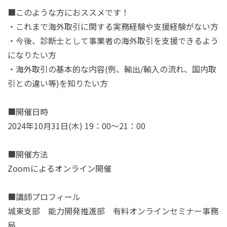
■このような方におススメです！
・これまで海外取引に関する実務経験や支援経験がない方
・今後、診断士として事業者の海外取引を支援できるよう
になりたい方
・海外取引の基本的な内容
(
例、輸出/輸入の流れ、国内取
引との違い等
)
を知りたい方
■開催日時
2024
年
10
月
31
日
(
木
) 19
：
00
～
21
：
00
■開催方法
Zoom
によるオンライン開催
■講師プロフィール
城東支部 能力開発推進部 有料オンラインセミナー事務
局