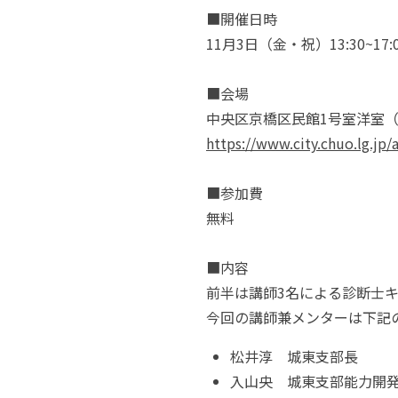
■開催日時
11
月
3
日（金・祝）
13:30~17:
■会場
中央区京橋区民館
1
号室洋室
https://www.city.chuo.lg.jp
■参加費
無料
■内容
前半は講師
3
名による診断士
今回の講師兼メンターは下記
松井淳 城東支部長
入山央 城東支部能力開