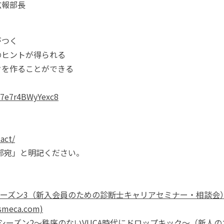
広報部長
がつく
のヒントが得られる
クを作ることができる
Vt7e7r4BWyYexc8
act/
部宛」と明記ください。
キャリ！シーズン3（新入会員のための診断士キャリアセミナー・相談会
eca.com)
・キャリ！シーズン2～秩序のないVUCA時代にドロップキック～（新