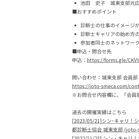
池田 史子 城東支部元
■おすすめポイント
診断士の仕事のイメージ
診断士キャリアの始め方
参加者同士のネットワー
■申込・問合せ先
申込：
https://forms.gle/CK
問い合わせ：城東支部 会員部
https://joto-smeca.com/cont
※お問合せ内容欄に、「会員
過去の開催実績はこちら
[2023/05/21]シン･
都診断士協会 城東支部 (joto-sm
[2022/11/23] シン