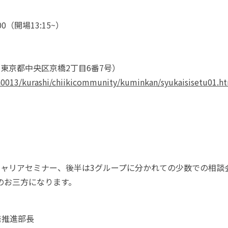
00
（開場
13:15~
）
（東京都中央区京橋
2
丁目
6
番
7
号）
/a0013/kurashi/chiikicommunity/kuminkan/syukaisisetu01.h
キャリアセミナー、後半は
3
グループに分かれての少数での相談
のお三方になります。
発推進部長