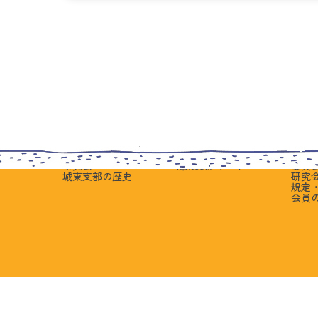
城東支部案内
入会希望の皆さまへ
支部会
支部長挨拶
入会者向けイベント
イベ
組織図・役員名簿
入会手続きについて
会員
城東地区
入会者向けFAQ
学び
動画でみる城東支部
中小企業診断士の1日
実務
部室活動の紹介
先輩の体験談
交流
研究会
城東支部の一年
委員
城東支部の歴史
研究
規定
会員