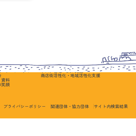
員の皆さまへ
中小企業・支援機関の皆さまへ
会員の笑顔
ント開催案内
中小企業向けの公的支援
会員の笑顔
からのお知らせ
事業継承支援
の場
創業支援
の場
生産性改善支援・IT活用支援
の場
工場診断支援
会・プロジェクト
リスク管理・BCP支援
会
商店街活性化・地域活性化支援
・資料
の笑顔
プライバシーポリシー
関連団体・協力団体
サイト内検索結果