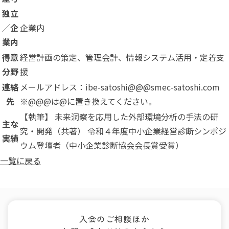
独立
／企
企業内
業内
得意
経営計画の策定、管理会計、情報システム活用・定着支
分野
援
連絡
メールアドレス：ibe-satoshi@@@smec-satoshi.com
先
※@@@は@に置き換えてください。
【執筆】 未来洞察を応用した外部環境分析の手法の研
主な
究・開発（共著） 令和４年度中小企業経営診断シンポジ
実績
ウム登壇者（中小企業診断協会会長賞受賞）
一覧に戻る
入会のご相談ほか