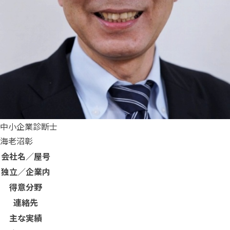
中小企業診断士
海老沼彰
会社名／屋号
独立／企業内
得意分野
連絡先
主な実績