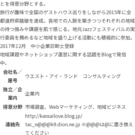
とを得意分野とする。
旅行が趣味で全国のゲストハウス巡りをしながら2015年に全
都道府県踏破を達成。各地での人脈を築きつつそれぞれの地域
の持つ強みや課題を肌で感じる。地元Jazzフェスティバルの実
行委員を務めるなど地域を盛り上げる活動にも積極的に参加。
2017年12月 中小企業診断士登録
地域課題やネットショップ運営に関する話題をBlogで発信
中。
会社名／
ウエスト・アイ・ランド コンサルティング
屋号
独立／企
企業内
業内
得意分野
市場調査、Webマーケティング、地域ビジネス
http://kansailove.blog.jp/
連絡先
tac_n@@@k9.dion.ne.jp ※@@@は@に置き換え
てください