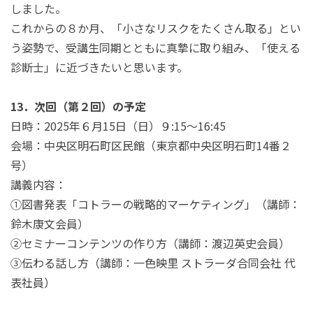
しました。
これからの８か月、「小さなリスクをたくさん取る」とい
う姿勢で、受講生同期とともに真摯に取り組み、「使える
診断士」に近づきたいと思います。
13．次回（第２回）の予定
日時：2025年６月15日（日）９:15～16:45
会場：中央区明石町区民館（東京都中央区明石町14番２
号）
講義内容：
①図書発表「コトラーの戦略的マーケティング」（講師：
鈴木康文会員）
②セミナーコンテンツの作り方（講師：渡辺英史会員）
③伝わる話し方（講師：一色映里 ストラーダ合同会社 代
表社員）