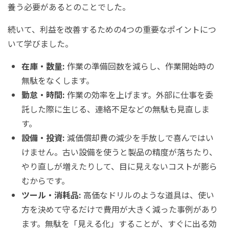
養う必要があるとのことでした。
続いて、利益を改善するための
4
つの重要なポイントにつ
いて学びました。
在庫・数量
:
作業の準備回数を減らし、作業開始時の
無駄をなくします。
勤怠・時間
:
作業の効率を上げます。外部に仕事を委
託した際に生じる、連絡不足などの無駄も見直しま
す。
設備・投資
:
減価償却費の減少を手放しで喜んではい
けません。古い設備を使うと製品の精度が落ちたり、
やり直しが増えたりして、目に見えないコストが膨ら
むからです。
ツール・消耗品
:
高価なドリルのような道具は、使い
方を決めて守るだけで費用が大きく減った事例があり
ます。無駄を「見える化」することが、すぐに出る効