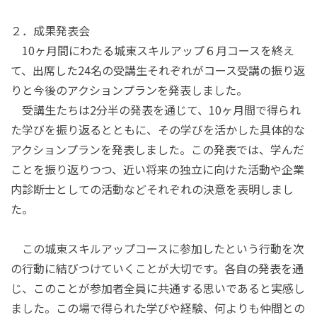
２．成果発表会
10
ヶ月間にわたる城東スキルアップ６月コースを終え
て、出席した
24
名の受講生それぞれがコース受講の振り返
りと今後のアクションプランを発表しました。
受講生たちは
2
分半の発表を通じて、
10
ヶ月間で得られ
た学びを振り返るとともに、その学びを活かした具体的な
アクションプランを発表しました。この発表では、学んだ
ことを振り返りつつ、近い将来の独立に向けた活動や企業
内診断士としての活動などそれぞれの決意を表明しまし
た。
この城東スキルアップコースに参加したという行動を次
の行動に結びつけていくことが大切です。各自の発表を通
じ、このことが参加者全員に共通する思いであると実感し
ました。この場で得られた学びや経験、何よりも仲間との