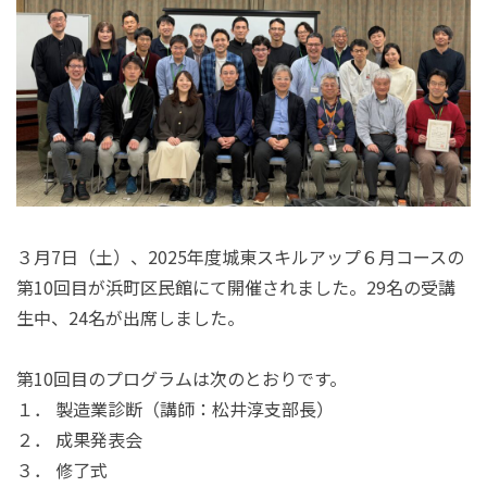
３月
7
日（土）、
2025
年度城東スキルアップ６月コースの
第
10
回目が浜町区民館にて開催されました。
29
名の受講
生中、
24
名が出席しました。
第
10
回目のプログラムは次のとおりです。
１． 製造業診断（講師：松井淳支部長）
２． 成果発表会
３． 修了式