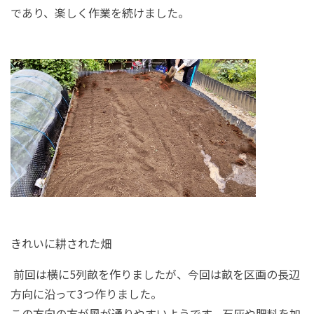
であり、楽しく作業を続けました。
きれいに耕された畑
前回は横に
5
列畝を作りましたが、今回は畝を区画の長辺
方向に沿って
3
つ作りました。
この方向の方が風が通りやすいようです。石灰や肥料を加