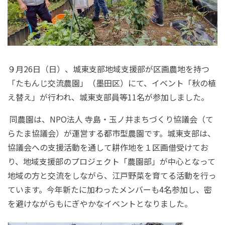
９月
26
日（日）、城東支部地域支援部が区画農地を持つ
「たもんじ交流農園」（墨田区）にて、イベント「秋の植
え替え」が行われ、城東支部員等
11
名が参加しました。
同農園は、
NPO
法人 寺島・玉ノ井まちづくり協議会（て
らたま協議会）が運営する都市型農園です。城東支部は、
協議会への支援活動を通して耕作地を１区画借受けてお
り、地域支援部のプロジェクト「農園部」が中心となって
地域の方と交流をしながら、江戸野菜を育てる活動を行っ
ています。今年新たに加わったメンバーも
4
名参加し、密
を避けながらもにぎやかなイベントとなりました。