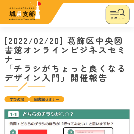
メニュー
[2022/02/20] 葛飾区中央図
書館オンラインビジネスセミ
ナー
「チラシがちょっと良くなる
デザイン入門」開催報告
学びの場
図書館セミナー