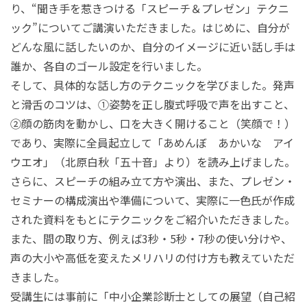
り、“聞き手を惹きつける「スピーチ＆プレゼン」テクニ
ック”についてご講演いただきました。はじめに、自分が
どんな風に話したいのか、自分のイメージに近い話し手は
誰か、各自のゴール設定を行いました。
そして、具体的な話し方のテクニックを学びました。発声
と滑舌のコツは、①姿勢を正し腹式呼吸で声を出すこと、
②顔の筋肉を動かし、口を大きく開けること（笑顔で！）
であり、実際に全員起立して「あめんぼ あかいな アイ
ウエオ」（北原白秋「五十音」より）を読み上げました。
さらに、スピーチの組み立て方や演出、また、プレゼン・
セミナーの構成演出や準備について、実際に一色氏が作成
された資料をもとにテクニックをご紹介いただきました。
また、間の取り方、例えば3秒・5秒・7秒の使い分けや、
声の大小や高低を変えたメリハリの付け方も教えていただ
きました。
受講生には事前に「中小企業診断士としての展望（自己紹